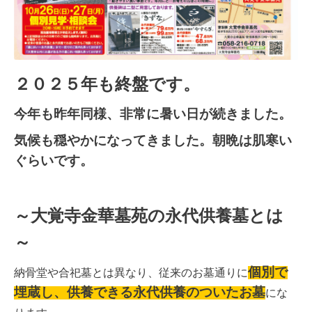
２０２５年も終盤です。
今年も昨年同様、非常に暑い日が続きました。
気候も穏やかになってきました。朝晩は肌寒い
ぐらいです。
～大覚寺金華墓苑の永代供養墓とは
～
個別で
納骨堂や合
祀墓とは異なり、従来のお墓通りに
埋蔵し、供養できる永代供養のついたお墓
にな