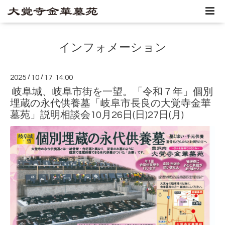
インフォメーション
2025
/
10
/
17 14:00
岐阜城、岐阜市街を一望。「令和７年」個別
埋蔵の永代供養墓「岐阜市長良の大覚寺金華
墓苑」説明相談会10月26日(日)27日(月)