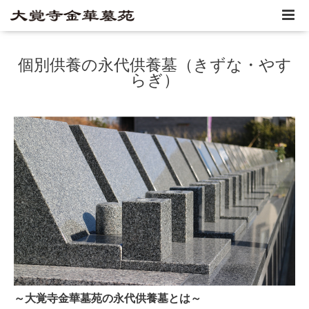
個別供養の永代供養墓（きずな・やす
らぎ）
～大覚寺金華墓苑の永代供養墓とは～