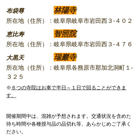
林陽寺
布袋尊
所在地（住所）：岐阜県岐阜市岩田西３-４０２
智照院
恵比寿
所在地（住所）：岐阜県岐阜市岩田西３-４７６
瑞巖寺
大黒天
所在地（住所）：岐阜県各務原市那加北洞町１-
３２５
※
６つの寺院はお車で半日～１日で回ることができま
す。
開催期間中は、混雑が予想されます。交通状況を含めた
待ち時間や各種授与品の品切れ等、あらかじめご了承く
ださい。