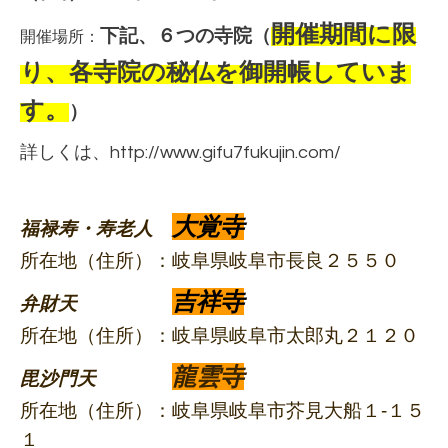
開催期間に限
下記、６つの寺院（
開催場所：
り、各寺院の秘仏を御開帳していま
す。
）
詳しくは、
http://www.gifu7fukujin.com/
大覚寺
福禄寿・寿老人
所在地（住所）：岐阜県岐阜市長良２５５０
吉祥寺
弁財天
所在地（住所）：岐阜県岐阜市太郎丸２１２０
龍雲寺
毘沙門天
所在地（住所）：岐阜県岐阜市芥見大船１-１５
１