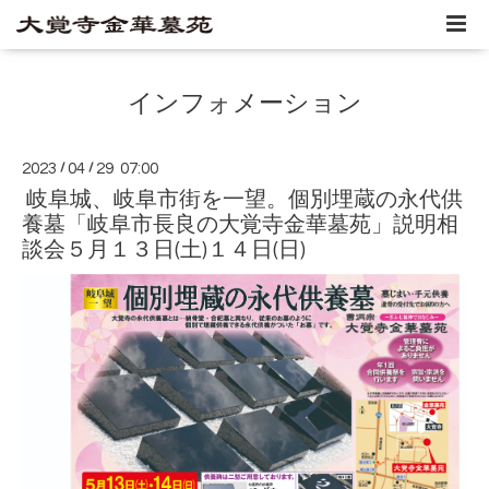
インフォメーション
2023
/
04
/
29 07:00
岐阜城、岐阜市街を一望。個別埋蔵の永代供
養墓「岐阜市長良の大覚寺金華墓苑」説明相
談会５月１３日(土)１４日(日)