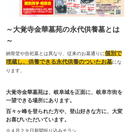
～大覚寺金華墓苑の永代供養墓とは
～
個別で
納骨堂や合
祀墓とは異なり、従来のお墓通りに
埋蔵し、供養できる永代供養のついたお墓
にな
ります。
大覚寺金華墓苑は、岐阜城を正面に、岐阜市街を
一望できる場所にあります。
百々ヶ峰を登られた方や、登山好きな方に、大変
お喜びいただいています。
※４月２９日新聞折り込みチラシ