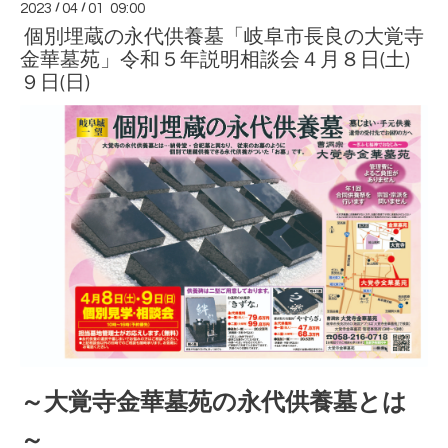
2023
/
04
/
01 09:00
個別埋蔵の永代供養墓「岐阜市長良の大覚寺
金華墓苑」令和５年説明相談会４月８日(土)
９日(日)
～大覚寺金華墓苑の永代供養墓とは
～