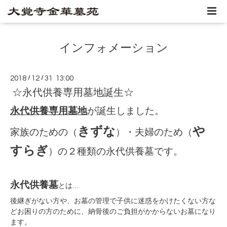
インフォメーション
2018
/
12
/
31 13:00
☆永代供養専用墓地誕生☆
永代供養専用墓地
が誕生しました。
きずな
や
家族のための（
）・夫婦のため（
すらぎ
）の２種類の永代供養墓です。
永代供養墓
とは…
後継ぎがない方や、お墓の管理で子供に迷惑をかけたくない方な
どお困りの方のために、納骨後のご負担がかからないお墓になり
ます。