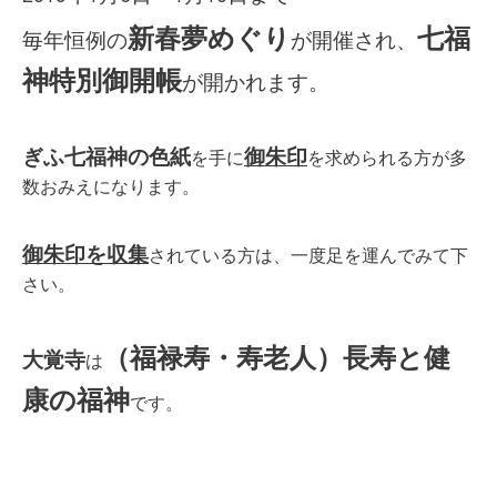
新春夢めぐり
七福
毎年恒例の
が開催され、
神特別御開帳
が開かれます。
ぎふ七福神の色紙
御朱印
を手に
を求められる方が多
数おみえになります。
御朱印を収集
されている方は、一度足を運んでみて下
さい。
（福禄寿・寿老人）長寿と健
大覚寺
は
康の福神
です。