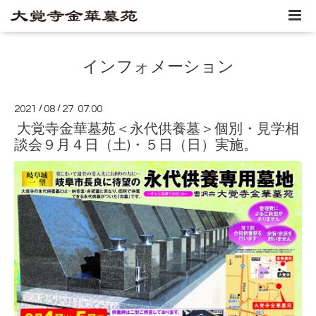
インフォメーション
2021
/
08
/
27 07:00
大覚寺金華墓苑＜永代供養墓＞個別・見学相
談会９月４日（土)・５日（日）実施。