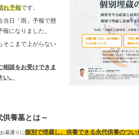
晴れ予報
です。
会当日「雨」予報で懸
予報になりました。
もそこまで上がらない
ご相談をお受けできま
さい。
代供養墓とは～
個別で埋蔵し、供養できる永代供養のつい
お墓通りに