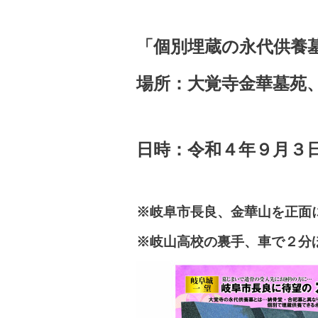
「個別埋蔵の永代供養
場所：大覚寺金華墓苑
日時：令和４年９
月３
※岐阜市長良、金華山を正面
※岐山高校の裏手、車で２分