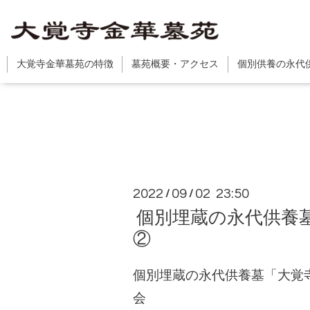
大覚寺金華墓苑の特徴
墓苑概要・アクセス
個別供養の永代
2022
09
02 23:50
/
/
個別埋蔵の永代供養墓
②
個別埋蔵の永代供養墓「大覚
会