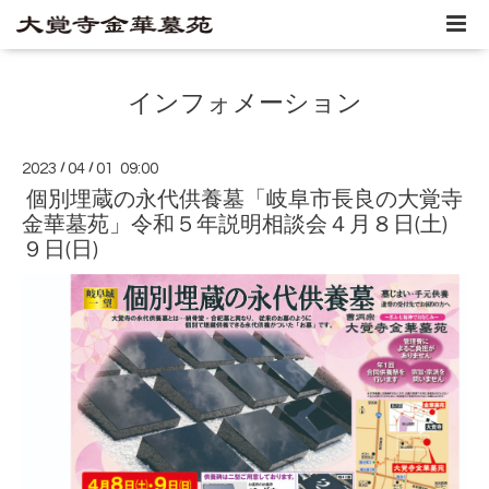
インフォメーション
2023
/
04
/
01 09:00
個別埋蔵の永代供養墓「岐阜市長良の大覚寺
金華墓苑」令和５年説明相談会４月８日(土)
９日(日)