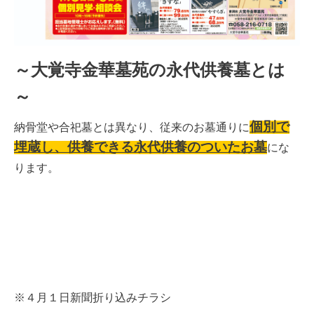
～大覚寺金華墓苑の永代供養墓とは
～
個別で
納骨堂や合
祀墓とは異なり、従来のお墓通りに
埋蔵し、供養できる永代供養のついたお墓
にな
ります。
※４月１日新聞折り込みチラシ