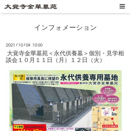
インフォメーション
2021
/
10
/
04 10:00
大覚寺金華墓苑＜永代供養墓＞個別・見学相
談会１０月１１日（月）１２日（火）