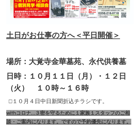
土日がお仕事の方へ＜平日開催＞
場所：大覚寺金華墓苑、永代供養墓
日時：１０月１１
日（月）・１２日
（火） １０時～１６時
□１０月４日中日新聞折込チラシです。
withコロナ…３密を守るために１家族１スタッフのご相
談・ご案内になります。ですので予約優先になります。