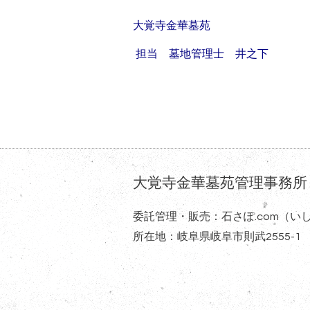
大覚寺金華墓苑
担当 墓地管理士 井之下
大覚寺金華墓苑管理事務所
委託管理・販売：石さぽ.com（い
所在地：岐阜県岐阜市則武2555-1