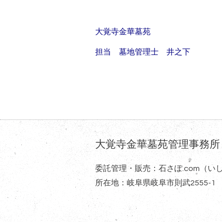
大覚寺金華墓苑
担当 墓地管理士 井之下
大覚寺金華墓苑管理事務所
委託管理・販売：石さぽ.com（い
所在地：岐阜県岐阜市則武2555-1