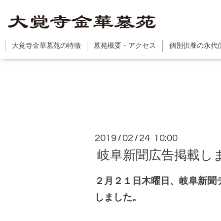
大覚寺金華墓苑の特徴
墓苑概要・アクセス
個別供養の永代
2019
02
24 10:00
/
/
岐阜新聞広告掲載しま
２月２１日木曜日、岐阜新聞
しました。